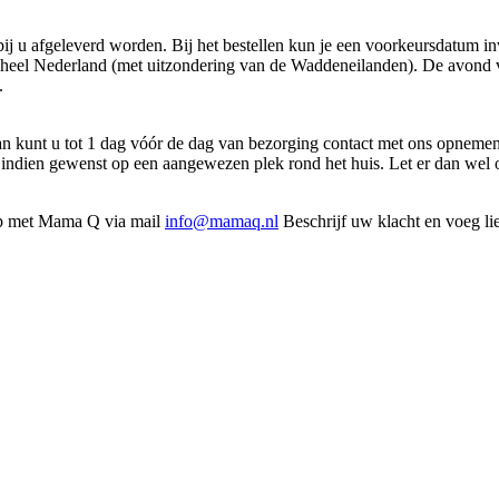
j u afgeleverd worden. Bij het bestellen kun je een voorkeursdatum in
 heel Nederland (met uitzondering van de Waddeneilanden). De avond vo
.
dan kunt u tot 1 dag vóór de dag van bezorging contact met ons opneme
of indien gewenst op een aangewezen plek rond het huis. Let er dan wel o
 op met Mama Q via mail
info@mamaq.nl
Beschrijf uw klacht en voeg li