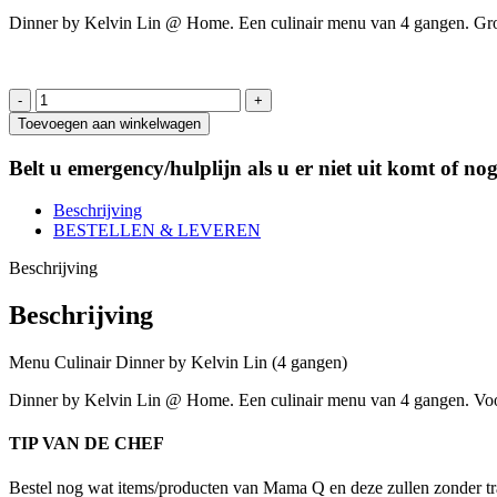
Dinner by Kelvin Lin @ Home. Een culinair menu van 4 gangen.
Gro
Menu
Dinner
Toevoegen aan winkelwagen
by
Kelvin
Belt u emergency/hulplijn als u er niet uit komt of no
Lin
2023
Beschrijving
uitsluitend
BESTELLEN & LEVEREN
af
te
Beschrijving
halen
in
Beschrijving
Voorschoten!
aantal
Menu Culinair Dinner by Kelvin Lin (4 gangen)
Dinner by Kelvin Lin @ Home. Een culinair menu van 4 gangen. Voor 
TIP VAN DE CHEF
Bestel nog wat items/producten van Mama Q en deze zullen zonder tra