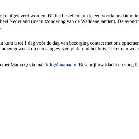
j u afgeleverd worden. Bij het bestellen kun je een voorkeursdatum in
 heel Nederland (met uitzondering van de Waddeneilanden). De avond vo
.
dan kunt u tot 1 dag vóór de dag van bezorging contact met ons opneme
of indien gewenst op een aangewezen plek rond het huis. Let er dan wel o
 op met Mama Q via mail
info@mamaq.nl
Beschrijf uw klacht en voeg li