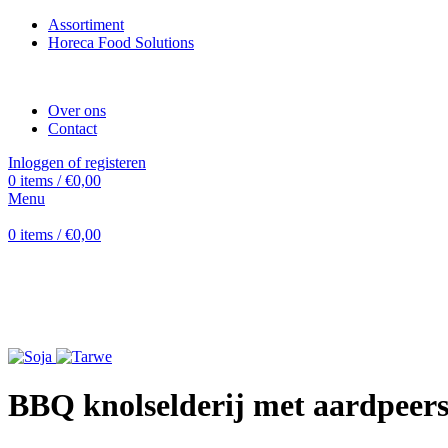
Assortiment
Horeca Food Solutions
Over ons
Contact
Inloggen of registeren
0
items
/
€
0,00
Menu
0
items
/
€
0,00
Uitverkocht
Vergroten
BBQ knolselderij met aardpeer