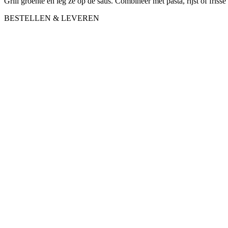
Grill groente en leg ze op de saus. Combineer met pasta, rijst of frisse
BESTELLEN & LEVEREN