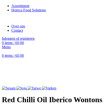
Assortiment
Horeca Food Solutions
Over ons
Contact
Inloggen of registeren
0
items
/
€
0,00
Menu
0
items
/
€
0,00
Uitverkocht
Vergroten
Red Chilli Oil Iberico Wontons