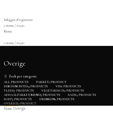
ASSORTIMENT
HORECA FOOD SOLUTIONS
OVER ONS
CONTACT
Inloggen of registeren
0
items
/
€
0,00
Menu
0
items
/
€
0,00
Overige
Zoek per categorie
ALL
PRODUCTS
PAKKET
1 PRODUCT
DIM SUM BITES
4 PRODUCTS
VIS
6 PRODUCTS
VLEES
7 PRODUCTS
VEGETARISCH
2 PRODUCTS
AFHAALPAKKET/MENU
3 PRODUCTS
SAUS
5 PRODUCTS
SOEP
3 PRODUCTS
DRINKEN
2 PRODUCTS
OVERIGE
1 PRODUCT
Overige
Home