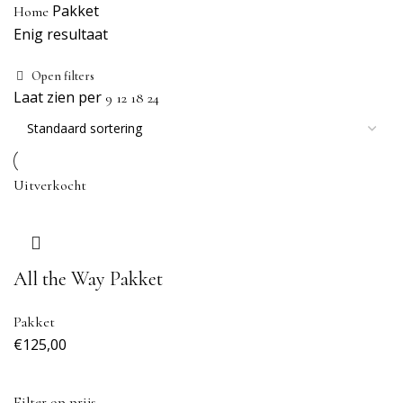
Pakket
Home
Enig resultaat
Open filters
Laat zien per
9
12
18
24
Uitverkocht
All the Way Pakket
Pakket
€
125,00
Filter op prijs