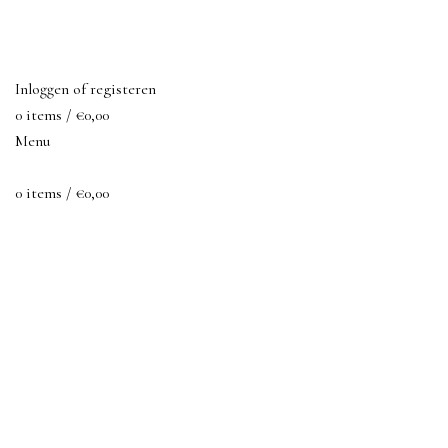
ASSORTIMENT
HORECA FOOD SOLUTIONS
OVER ONS
CONTACT
Inloggen of registeren
0
items
/
€
0,00
Menu
0
items
/
€
0,00
Pakket
Zoek per categorie
ALL
PRODUCTS
PAKKET
1 PRODUCT
DIM SUM BITES
4 PRODUCTS
VIS
6 PRODUCTS
VLEES
7 PRODUCTS
VEGETARISCH
2 PRODUCTS
AFHAALPAKKET/MENU
3 PRODUCTS
SAUS
5 PRODUCTS
SOEP
3 PRODUCTS
DRINKEN
2 PRODUCTS
OVERIGE
1 PRODUCT