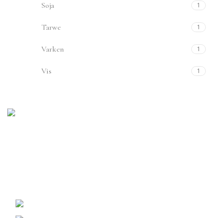
Soja
1
Tarwe
1
Varken
1
Vis
1
Onze meest populaire, authentieke gerechten van
wereldklasse met invloeden uit Thailand, Japan,
Maleisië en Singapore.
Tel: +31 (0)6 55 41 45 30